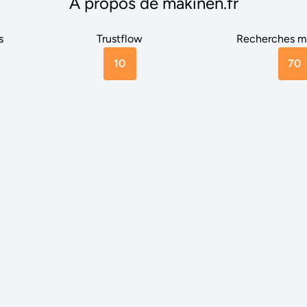
A propos de makinen.fr
s
Trustflow
Recherches m
10
70