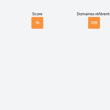
Score
Domaines référent
16
109